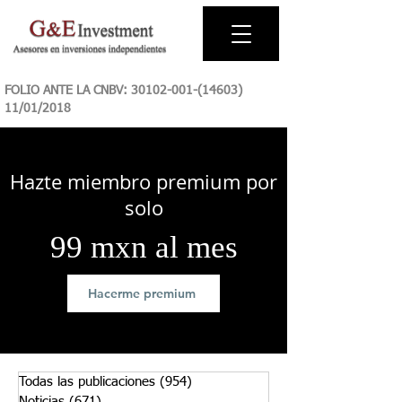
FOLIO ANTE LA CNBV:
30102-001-(14603)
11
/01/2018
Hazte miembro premium por
solo
99 mxn al mes
Hacerme premium
Todas las publicaciones
(954)
954 entradas
Noticias
(671)
671 entradas