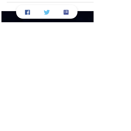
PMI Registra su nivel más
bajo y refuerza la idea de
recesión
La encuesta de PMI compuesto , la cual da
indicios para medir la expansión económica
de un país, registró su nivel más bajo desde
2020