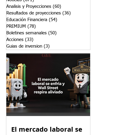
Analisis y Proyecciones
(60)
60 entradas
Resultados de proyecciones
(36)
36 entradas
Educación Financiera
(54)
54 entradas
PREMIUM
(78)
78 entradas
Boletines semanales
(50)
50 entradas
Acciones
(33)
33 entradas
Guias de inversion
(3)
3 entradas
El mercado laboral se