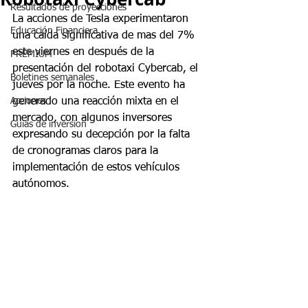
Resultados de proyecciones
La acciones de Tesla experimentaron 
Educación Financiera
una caída significativa de mas del 7% 
este viernes en después de la 
PREMIUM
presentación del robotaxi Cybercab, el 
Boletines semanales
jueves por la noche. Este evento ha 
Acciones
generado una reacción mixta en el 
mercado, con algunos inversores 
Guias de inversion
expresando su decepción por la falta 
de cronogramas claros para la 
implementación de estos vehículos 
autónomos.