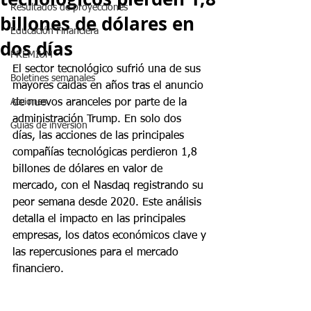
Resultados de proyecciones
billones de dólares en
Educación Financiera
dos días
PREMIUM
El sector tecnológico sufrió una de sus 
Boletines semanales
mayores caídas en años tras el anuncio 
Acciones
de nuevos aranceles por parte de la 
administración Trump. En solo dos 
Guias de inversion
días, las acciones de las principales 
compañías tecnológicas perdieron 1,8 
billones de dólares en valor de 
mercado, con el Nasdaq registrando su 
peor semana desde 2020. Este análisis 
detalla el impacto en las principales 
empresas, los datos económicos clave y 
las repercusiones para el mercado 
financiero.