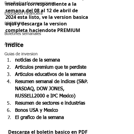
mensual correspondiente a la 
Resultados de proyecciones
semana del 08 al 12 de abril de 
Educación Financiera
2024 esta listo, ve la version basica 
aqui y descarga la version 
PREMIUM
completa haciendote PREMIUM
Boletines semanales
Indice
Acciones
Guias de inversion
noticias de la semana
Articulos premium que te perdiste
Articulos educativos de la semana
Resumen semanal de indices (S&P. 
NASDAQ, DOW JONES, 
RUSSELL2000 e IPC Mexico)
Resumen de sectores e industrias
Bonos USA y Mexico
El grafico de la semana
Descarga el boletin basico en PDF