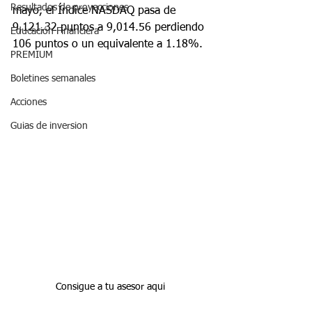
Resultados de proyecciones
mayo, el Índice NASDAQ pasa de 
9,121.32 puntos a 9,014.56 perdiendo 
Educación Financiera
106 puntos o un equivalente a 1.18%.
PREMIUM
Boletines semanales
Acciones
Guias de inversion
Consigue a tu asesor aqui 