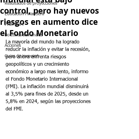
Resultados de proyecciones
control, pero hay nuevos
Educación Financiera
riesgos en aumento dice
PREMIUM
el Fondo Monetario
Boletines semanales
La mayoría del mundo ha logrado 
Acciones
reducir la inflación y evitar la recesión, 
Guias de inversion
pero ahora enfrenta riesgos 
geopolíticos y un crecimiento 
económico a largo mas lento, informo 
el Fondo Monetario Internacional 
(FMI). La inflación mundial disminuirá 
al 3,5% para fines de 2025, desde un 
5,8% en 2024, según las proyecciones 
del FMI.