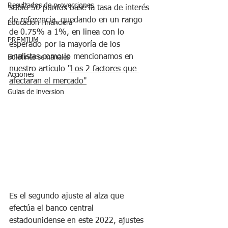
Resultados de proyecciones
subió 50 puntos base la tasa de interés 
de referencia
, quedando en un rango 
Educación Financiera
de 0.75% a 1%, en linea con lo 
PREMIUM
esperado por la mayoría de los 
analistas como lo mencionamos en 
Boletines semanales
nuestro articulo 
"Los 2 factores que 
Acciones
afectaran el mercado"
Guias de inversion
Es el segundo ajuste al alza que 
efectúa el banco central 
estadounidense en este 2022, ajustes 