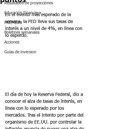
Resultados de proyecciones
Educación Financiera
En el evento mas esperado de la 
semana, la FED lleva sus tasas de 
PREMIUM
interés a un nivel de 4%, en linea con 
Boletines semanales
lo esperdo.
Acciones
Guias de inversion
El dia de hoy la Reserva Federal, dio a 
conocer el alza de tasas de interés, en 
linea con lo esperado por los 
mercados. Tras el intento por parte del 
organismo de EE.UU. por controlar la 