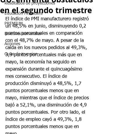
Resultados de proyecciones
en el segundo trimestre
Educación Financiera
El índice de PMI manufacturero registró 
PREMIUM
un 48,5% en junio, disminuyendo 0,2 
puntos porcentuales en comparación 
Boletines semanales
con el 48,7% de mayo. A pesar de la 
Acciones
caída en los nuevos pedidos al 49,3%, 
Guias de inversion
3,9 puntos porcentuales más que en 
mayo, la economía ha seguido en 
expansión durante el quincuagésimo 
mes consecutivo. El índice de 
producción disminuyó a 48,5%, 1,7 
puntos porcentuales menos que en 
mayo, mientras que el índice de precios 
bajó a 52,1%, una disminución de 4,9 
puntos porcentuales. Por otro lado, el 
índice de empleo cayó a 49,3%, 1,8 
puntos porcentuales menos que en 