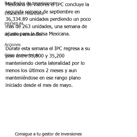
Resultados de proyecciones
Mexicana de Valores el IPC concluye la 
segunda semana de septiembre en 
Educación Financiera
36,334.89 unidades perdiendo un poco 
PREMIUM
mas de 263 unidades, una semana de 
ajuste para la Bolsa Mexicana.
Boletines semanales
Acciones
Dúrate esta semana el IPC regresa a su 
Guias de inversion
piso entre 35,800 y 35,200 
manteniendo cierta lateralidad por lo 
menos los últimos 2 meses y aun 
manteniéndose en ese rango plano 
iniciado desde el mes de mayo.
Consigue a tu gestor de inversiones 