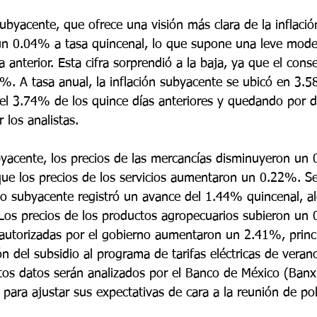
subyacente, que ofrece una visión más clara de la inflaci
un 0.04% a tasa quincenal, lo que supone una leve mode
anterior. Esta cifra sorprendió a la baja, ya que el con
. A tasa anual, la inflación subyacente se ubicó en 3.5
l 3.74% de los quince días anteriores y quedando por d
 los analistas.
byacente, los precios de las mercancías disminuyeron un
que los precios de los servicios aumentaron un 0.22%. S
 no subyacente registró un avance del 1.44% quincenal, a
Los precios de los productos agropecuarios subieron un 
s autorizadas por el gobierno aumentaron un 2.41%, prin
ión del subsidio al programa de tarifas eléctricas de veran
stos datos serán analizados por el Banco de México (Banxi
para ajustar sus expectativas de cara a la reunión de pol