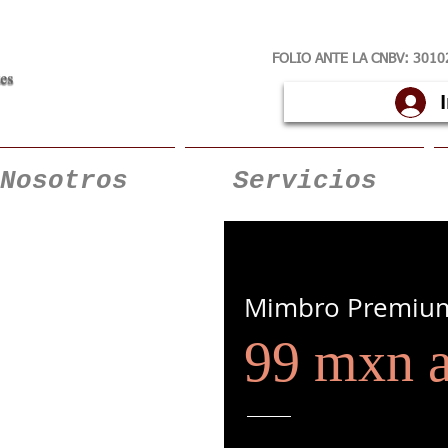
FOLIO ANTE LA CNBV:
3010
Nosotros
Servicios
Mimbro Premiu
99 mxn a