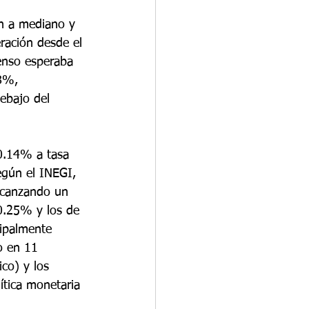
ón a mediano y 
ración desde el 
senso esperaba 
8%, 
ebajo del 
 0.14% a tasa 
egún el INEGI, 
lcanzando un 
0.25% y los de 
cipalmente 
o en 11 
co) y los 
ítica monetaria 