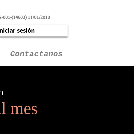
2-001-(14603) 11/01/2018
Iniciar sesión
Contactanos
m
l mes