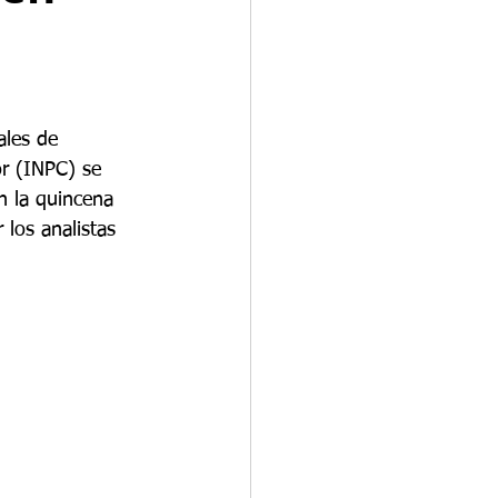
ales de 
or (INPC) se 
n la quincena 
los analistas 