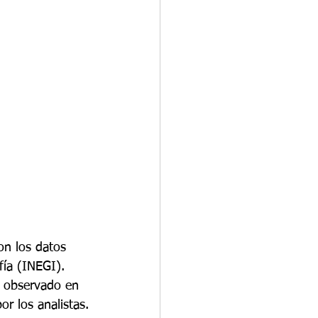
on los datos 
fía (INEGI). 
% observado en 
r los analistas.