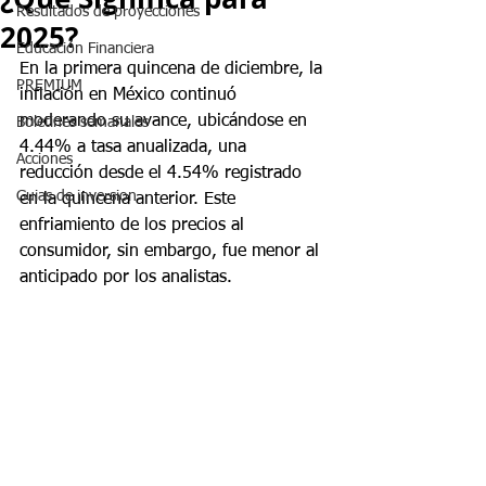
Resultados de proyecciones
2025?
Educación Financiera
En la primera quincena de diciembre, la 
PREMIUM
inflación en México continuó 
moderando su avance, ubicándose en 
Boletines semanales
4.44% a tasa anualizada, una 
Acciones
reducción desde el 4.54% registrado 
Guias de inversion
en la quincena anterior. Este 
enfriamiento de los precios al 
consumidor, sin embargo, fue menor al 
anticipado por los analistas.