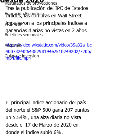
Resultados de proyecciones
Tras la publicación del IPC de Estados 
Educación Financiera
Unidos, las compras en Wall Street 
impulsaron a los principales indices a 
PREMIUM
ganancias diarias no vistas en 2 años.
Boletines semanales
https://video.wixstatic.com/video/35a32a_bc
Acciones
40073240f6438298194e251b2492d2/720p/
Guias de inversion
mp4/file.mp4
El principal indice accionario del país 
del norte el S&P 500 gana 207 puntos 
un 5.54%, una alza diaria no vista 
desde el 17 de Marzo de 2020 en 
donde el indice subió 6%.