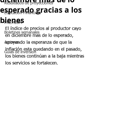
Resultados de proyecciones
esperado gracias a los
Educación Financiera
bienes
PREMIUM
El índice de precios al productor cayo 
Boletines semanales
en diciembre mas de lo esperado, 
Acciones
apoyando la esperanza de que la 
inflación esta quedando en el pasado, 
Guias de inversion
los bienes continúan a la baja mientras 
los servicios se fortalecen.