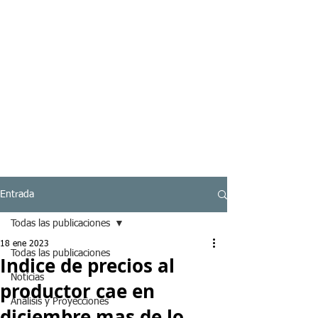
Entrada
Todas las publicaciones
18 ene 2023
Todas las publicaciones
Indice de precios al
Noticias
productor cae en
Analisis y Proyecciones
diciembre mas de lo