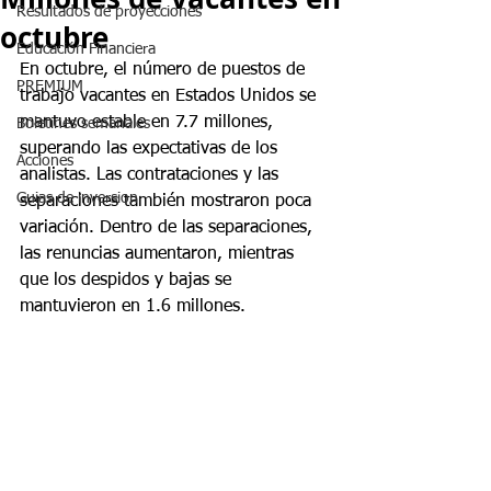
Resultados de proyecciones
octubre
Educación Financiera
En octubre, el número de puestos de 
PREMIUM
trabajo vacantes en Estados Unidos se 
mantuvo estable en 7.7 millones, 
Boletines semanales
superando las expectativas de los 
Acciones
analistas. Las contrataciones y las 
Guias de inversion
separaciones también mostraron poca 
variación. Dentro de las separaciones, 
las renuncias aumentaron, mientras 
que los despidos y bajas se 
mantuvieron en 1.6 millones.