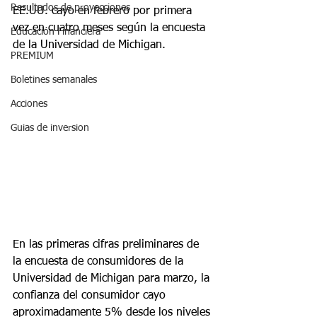
Resultados de proyecciones
EE.UU. cayo en febrero por primera 
vez en cuatro meses según la encuesta 
Educación Financiera
de la Universidad de Michigan.
PREMIUM
Boletines semanales
Acciones
Guias de inversion
En las primeras cifras preliminares de 
la encuesta de consumidores de la 
Universidad de Michigan para marzo, la 
confianza del consumidor cayo 
aproximadamente 5% desde los niveles 