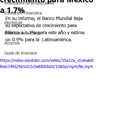
Resultados de proyecciones
a 1.7%
Educación Financiera
En su informe, el Banco Mundial Baja 
PREMIUM
su expectativa de crecimiento para 
México a 1.7% para este año y estima 
Boletines semanales
un 0.9% para la  Latinoamérica.
Acciones
Guias de inversion
https://video.wixstatic.com/video/35a32a_d1e6ab8
fea534fd2965d15c9afd0bb00/1080p/mp4/file.mp4