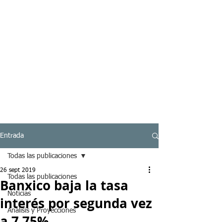
Entrada
Todas las publicaciones
26 sept 2019
Todas las publicaciones
Banxico baja la tasa
Noticias
interés por segunda vez
Analisis y Proyecciones
a 7.75%