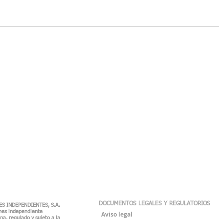
DOCUMENTOS LEGALES Y REGULATORIOS
S INDEPENDIENTES, S.A.
ones independiente
Aviso legal
a, regulado y sujeto a la