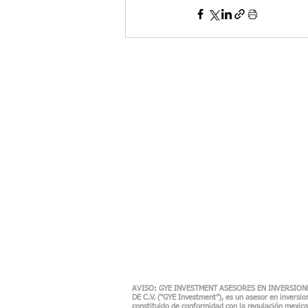
AVISO: GYE INVESTMENT ASESORES EN INVERSIONE
DE C.V. (“GYE Investment”), es un asesor en inversi
constituido de conformidad con la regulación mexican