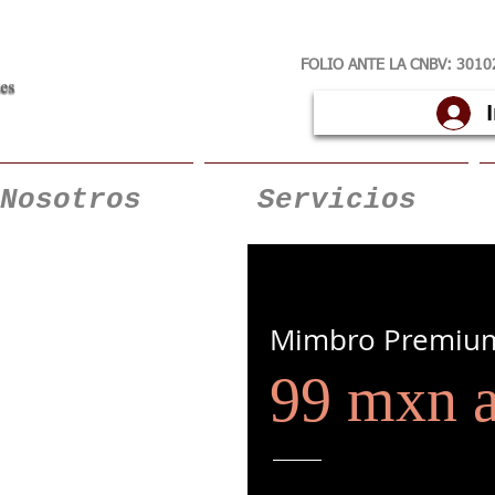
FOLIO ANTE LA CNBV:
3010
Nosotros
Servicios
Mimbro Premiu
99 mxn a