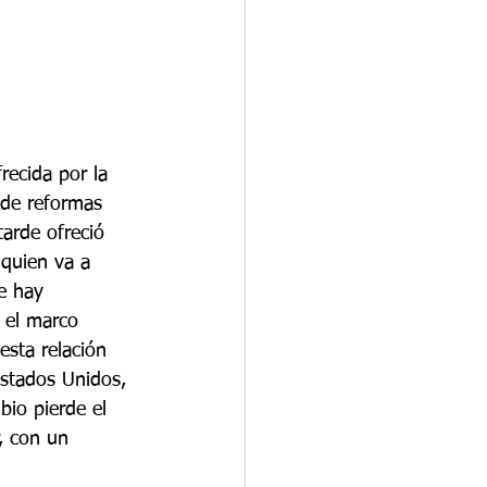
ecida por la 
de reformas 
arde ofreció 
 quien va a 
e hay 
n el marco 
sta relación 
stados Unidos, 
bio pierde el 
, con un 