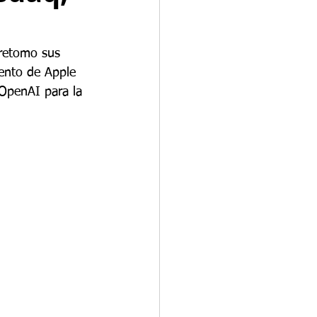
 retomo sus 
iento de Apple 
 OpenAI para la 