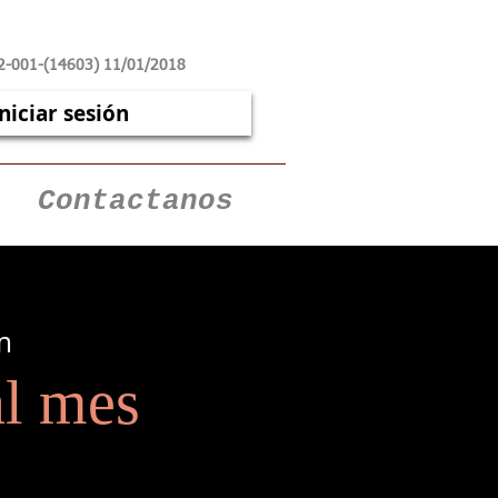
2-001-(14603) 11/01/2018
Iniciar sesión
Contactanos
m
l mes