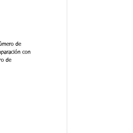
número de 
mparación con 
ro de 