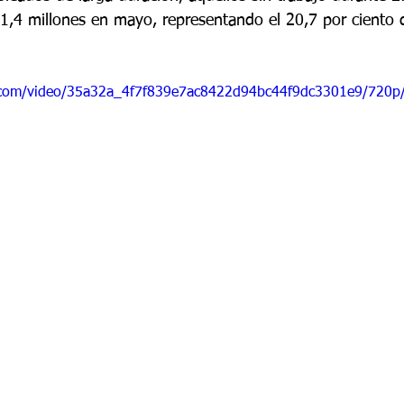
,4 millones en mayo, representando el 20,7 por ciento d
ic.com/video/35a32a_4f7f839e7ac8422d94bc44f9dc3301e9/720p