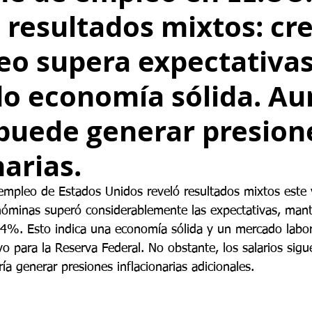
resultados mixtos: cr
eo supera expectativa
do economía sólida. A
 puede generar presion
narias.
e empleo de Estados Unidos reveló resultados mixtos este 
 nóminas superó considerablemente las expectativas, mant
%. Esto indica una economía sólida y un mercado labora
vo para la Reserva Federal. No obstante, los salarios si
a generar presiones inflacionarias adicionales.