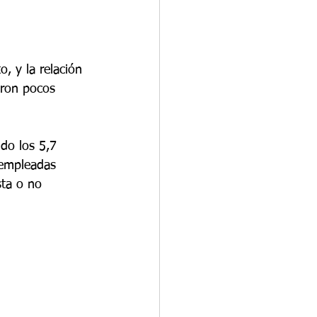
o, y la relación 
aron pocos 
do los 5,7 
sempleadas 
ta o no 