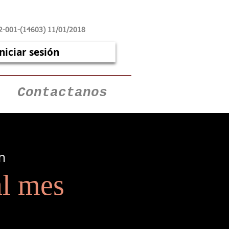
2-001-(14603) 11/01/2018
Iniciar sesión
Contactanos
m
l mes