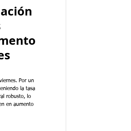
eación
s
umento
es
viernes. Por un 
eniendo la tasa 
l robusto, lo 
guen en aumento 