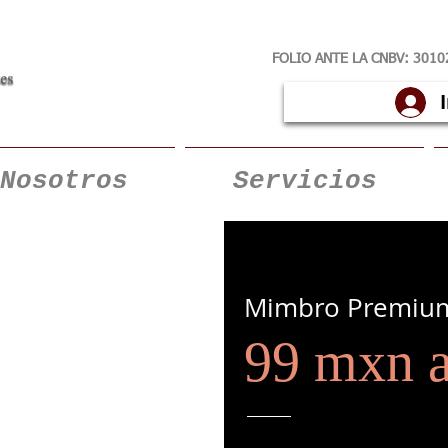
FOLIO ANTE LA CNBV:
3010
Nosotros
Servicios
Mimbro Premiu
99 mxn a