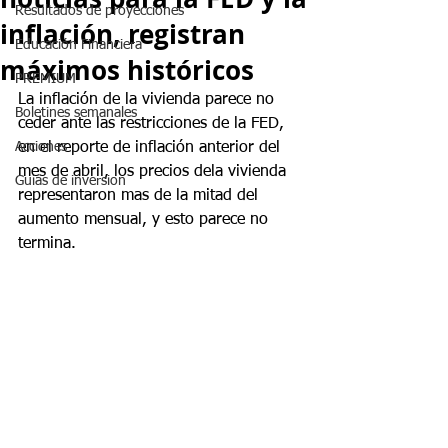
Resultados de proyecciones
inflación, registran
Educación Financiera
máximos históricos
PREMIUM
La inflación de la vivienda parece no 
Boletines semanales
ceder ante las restricciones de la FED, 
Acciones
en el reporte de inflación anterior del 
mes de abril, los precios dela vivienda 
Guias de inversion
representaron mas de la mitad del 
aumento mensual, y esto parece no 
termina.