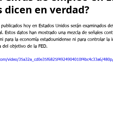
s dicen en verdad?
 publicados hoy en Estados Unidos serán examinados de
al. Estos datos han mostrado una mezcla de señales contra
ni para la economía estadounidense ni para controlar la in
 del objetivo de la FED.
ic.com/video/35a32a_cd0e35f6825f4924904010f4bc4c33a6/480p