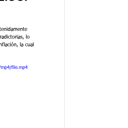
tenidamente 
dictorias, lo 
flación, la cual 
/mp4/file.mp4