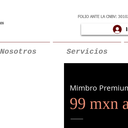
FOLIO ANTE LA CNBV:
3010
Nosotros
Servicios
Mimbro Premiu
99 mxn a