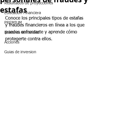
Resultados de proyecciones
estafas
Educación Financiera
Conoce los principales tipos de estafas 
PREMIUM
y fraudes financieros en línea a los que 
puedes enfrentarte y aprende cómo 
Boletines semanales
protegerte contra ellos.
Acciones
Guias de inversion