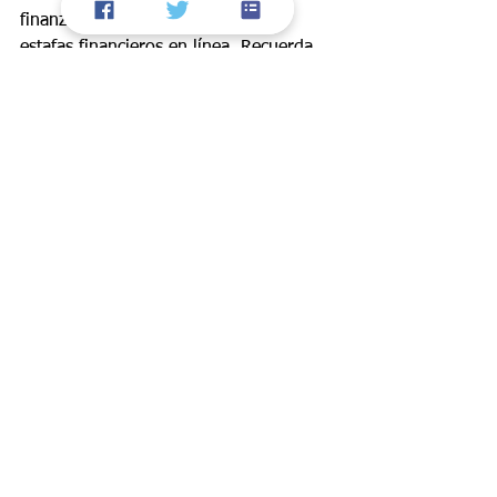
finanzas personales de fraudes y 
estafas financieros en línea. Recuerda 
que la prevención es la mejor defensa 
contra estos delitos.
Educación Financiera