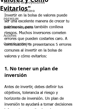
Resultados de proyecciones
Evitarlos"
Educación Financiera
Invertir en la bolsa de valores puede 
PREMIUM
ser una excelente manera de crecer tu 
patrimonio, pero también conlleva 
Boletines semanales
riesgos. Muchos inversores cometen 
Acciones
errores que pueden costarles caro. A 
Guias de inversion
continuación, te presentamos 5 errores 
comunes al invertir en la bolsa de 
valores y cómo evitarlos:
1. No tener un plan de 
inversión
Antes de invertir, debes definir tus 
objetivos, tolerancia al riesgo y 
horizonte de inversión. Un plan de 
inversión te ayudará a tomar decisiones 